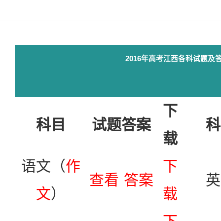
2016年高考江西各科试题及
下
科目
试题答案
科
载
语文（
作
下
查看
答案
英
文
）
载