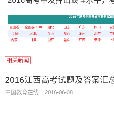
2016高考中发挥出最佳水平，
2016年高考全国各省市各科试题
全国卷Ⅰ
全国卷Ⅱ
Ⅲ
湖北
山东
广东
四川
安
河南
河北
江苏
陕西
湖南
北京
吉
内蒙古
甘肃
浙江
重庆
江西
天津
上
站
长
相关新闻
统
计
2016江西高考试题及答案汇
中国教育在线
2016-06-08