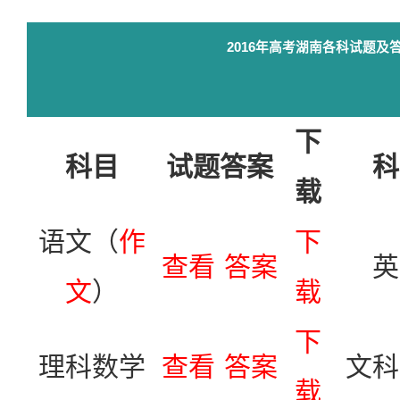
2016年高考湖南各科试题及
下
科目
试题答案
科
载
语文（
作
下
查看
答案
英
文
）
载
下
理科数学
查看
答案
文科
载