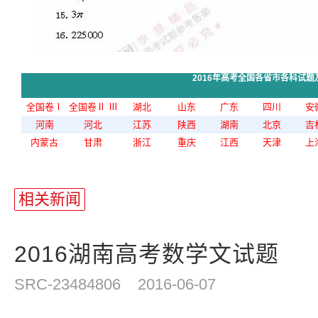
2016年高考全国各省市各科试题
全国卷Ⅰ
全国卷Ⅱ
Ⅲ
湖北
山东
广东
四川
安
河南
河北
江苏
陕西
湖南
北京
吉
内蒙古
甘肃
浙江
重庆
江西
天津
上
站
长
相关新闻
统
计
2016湖南高考数学文试题
SRC-23484806
2016-06-07