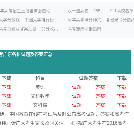
26年高考招生直播咨询会启动
双一流高校
985、
211高校名单
大学分数线
中国大学排行榜
历年高考满分作文
各省录取分数
高考真题及答案汇总
加分政策
高考志愿填报指南
年高考广东各科试题及答案汇总
下载
科目
试题答案
下载
下载
英语
试题
答案
下载
下载
文科数学
试题
答案
下载
下载
文科综
试题
答案
下载
日开始，中国教育在线在考试后及时公布高考试题、答案和高考作
评。请广大考生家长及时关注，同时祝广大考生在2016高考