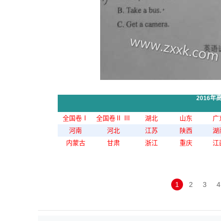
2016
全国卷Ⅰ
全国卷Ⅱ
Ⅲ
湖北
山东
广
河南
河北
江苏
陕西
湖
内蒙古
甘肃
浙江
重庆
江
1
2
3
4