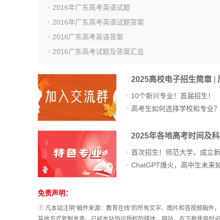
2016年广东高考英语试题
2016年广东高考英语试题答案
2016广东高考英语答案
2016广东高考试题及答案汇总
2025高校电子招生简章
|
10个新兴专业！首届招生！
高考生如何选择学校和专业
2025年各地高考时间及
首次招生！师范大学，成立
免责声明：
站
长
① 凡本站注明“稿件来源：教育在线”的所有文字、图片和音视频稿
统
其他方式复制发表。已经本站协议授权的媒体、网站，在下载使用时必