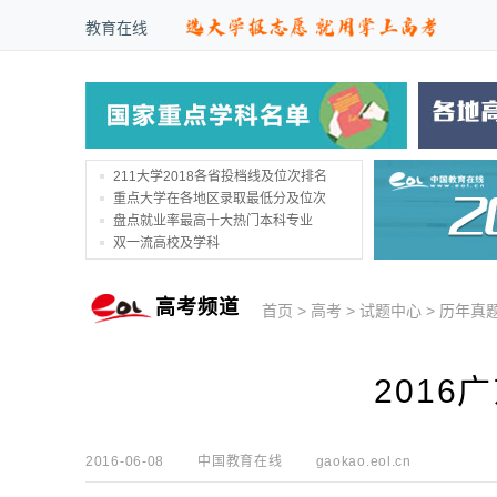
教育在线
211大学2018各省投档线及位次排名
重点大学在各地区录取最低分及位次
盘点就业率最高十大热门本科专业
双一流高校及学科
高考频道
首页
>
高考
>
试题中心
>
历年真
2016
2016-06-08
中国教育在线
gaokao.eol.cn