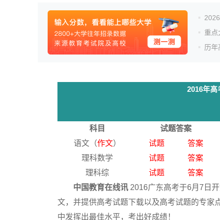
20
重点
历年
2016
科目
试题答案
语文（
作文
）
试题
答案
理科数学
试题
答案
理科综
试题
答案
中国教育在线讯
2016广东高考于6月7
文，并提供高考试题下载以及高考试题的专家点
中发挥出最佳水平，考出好成绩！