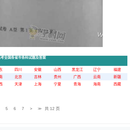
年高考全国各省市各科试题及答案
东
四川
安徽
山西
黑龙江
辽宁
福建
南
北京
吉林
贵州
广西
云南
新疆
西
天津
上海
宁夏
青海
海南
西藏
5
6
7
>
>>
共 12 页