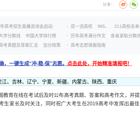
分享：
26年高考招生直播咨询会启动
双一流高校
985、
211高校名单
大学分数线
中国大学排行榜
历年高考满分作文
各省录取分数
高考真题及答案汇总
加分政策
高考志愿填报指南
，一键生成“冲-稳-保”志愿。
点击此处，开始精准填报吧！
龙江、吉林、辽宁、宁夏、新疆、内蒙古、陕西、重庆
，中国教育在线在考试后及时公布高考真题、答案和高考作文，并提
考生家长及时关注，同时祝广大考生在2019高考中发挥出最佳