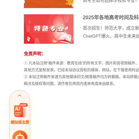
高考生如何选择学校和专业
2025年各地高考时间及
首次招生！师范大学，成立
免责声明：
站
长
① 凡本站注明“稿件来源：教育在线”的所有文字、图片和音视频稿
统
其他方式复制发表。已经本站协议授权的媒体、网站，在下载使用时必
计
② 本站注明稿件来源为其他媒体的文/图等稿件均为转载稿，本站转
稿涉及版权等问题，请作者在两周内速来电或来函联系。
模拟报志愿