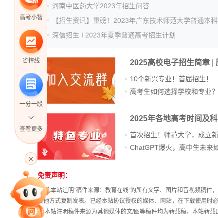
河南中医药大学2023年招生问答
高考小智
深信招生 I 2023年夏季普通高考招生计划
省控线
2025高校电子招生简章
|
10个新兴专业！首届招生！
高考生如何选择学校和专业
一分一段
2025年各地高考时间及
查看更多
首次招生！师范大学，成立
高考直播
免责声明：
站
长
① 凡本站注明“稿件来源：教育在线”的所有文字、图片和音视频稿
专家指导课
统
其他方式复制发表。已经本站协议授权的媒体、网站，在下载使用时必
计
② 本站注明稿件来源为其他媒体的文/图等稿件均为转载稿，本站转