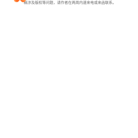
稿涉及版权等问题，请作者在两周内速来电或来函联系。
院校排行
高考作文
高考估分
高考真题