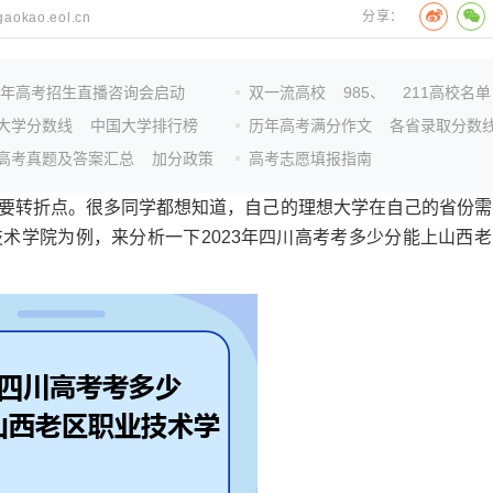
分享：
/gaokao.eol.cn
26年高考招生直播咨询会启动
双一流高校
985、
211高校名单
大学分数线
中国大学排行榜
历年高考满分作文
各省录取分数
高考真题及答案汇总
加分政策
高考志愿填报指南
要转折点。很多同学都想知道，自己的理想大学在自己的省份需
术学院为例，来分析一下2023年四川高考考多少分能上山西老