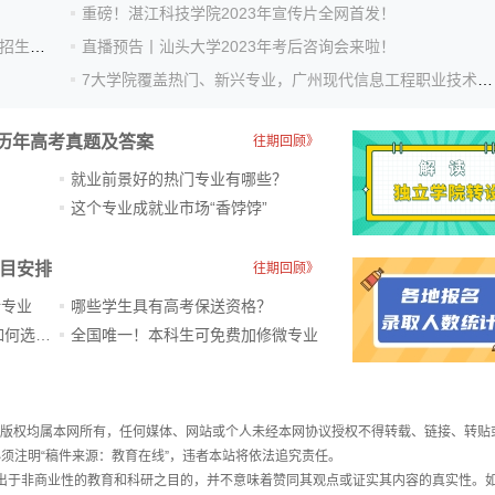
重磅！湛江科技学院2023年宣传片全网首发！
【招生资讯】重磅！2023年广东技术师范大学普通本科招生计划权威发布！
直播预告丨汕头大学2023年考后咨询会来啦！
7大学院覆盖热门、新兴专业，广州现代信息工程职业技术学院2023年夏季高考招生计划新鲜出炉！
历年高考真题及答案
往期回顾》
就业前景好的热门专业有哪些？
？
这个专业成就业市场“香饽饽”​
科目安排
往期回顾》
新专业
哪些学生具有高考保送资格？
ChatGPT爆火，高中生未来如何选专业？
全国唯一！本科生可免费加修微专业
件，版权均属本网所有，任何媒体、网站或个人未经本网协议授权不得转载、链接、转贴
须注明“稿件来源：教育在线”，违者本站将依法追究责任。
载出于非商业性的教育和科研之目的，并不意味着赞同其观点或证实其内容的真实性。