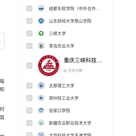
成都东软学院（中外合作办学项目）
11
山东财经大学燕山学院
12
三峡大学
13
青岛农业大学
14
重庆三峡科技大学
15
历年分数
每
太原理工大学
16
和
郑州轻工业大学
17
时
张家口学院
18
盲
新疆农业职业技术大学
19
北京科技大学天津学院
20