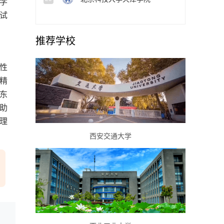
学
试
推荐学校
性
精
东
助
理
西安交通大学