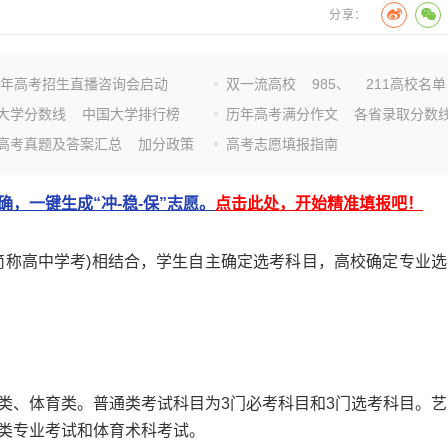
分享：
26年高考招生直播咨询会启动
双一流高校
985、
211高校名单
大学分数线
中国大学排行榜
历年高考满分作文
各省录取分数
高考真题及答案汇总
加分政策
高考志愿填报指南
，一键生成“冲-稳-保”志愿。
点击此处，开始精准填报吧！
称高中学考)相结合，学生自主确定选考科目，高校确定专业选
、体育类。普通类考试科目为3门必考科目和3门选考科目。艺
类专业考试和体育术科考试。