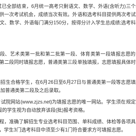
已全部结束，6月统一高考只剩语文、数学、外语(含听力)三个
供一次考试机会，成绩当次有效。外语和选考科目提供两次考试
文、数学、外语每门满分150分，按得分计入学生总成绩;选考科
一段、艺术类第一批和第二批第一段、体育类第一段填报志愿的
第二段同时填报志愿，普通类第三段单独填报，志愿填报具体时
合格学生，在6月26日至6月27日与普通类第一段等志愿填
参加普通类第二段及之后录取。
(www.zjzs.net)为填报志愿的唯一网站。学生须在规
报的学生视为自动放弃该段(批)报考资格。
，准确了解招生专业选考科目范围、单科成绩、体检等各项具
，学生3门选考科目中须至少有1门符合要求方可填报志愿。