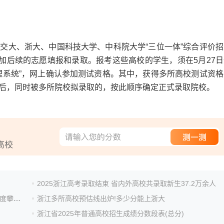
大、浙大、中国科技大学、中科院大学“三位一体”综合评价招
加后续的志愿填报和录取。报考这些高校的学生，须在5月27日
理系统”，网上确认参加测试资格。其中，获得多所高校测试资格
后，同时被多所院校拟录取的，按此顺序确定正式录取院校。
2025浙江高考录取结束 省内外高校共录取新生37.2万余人
2025浙江高考普通类一段投档放榜：人工智能等专业热度攀升，省内高校位次普涨，职业本科吸引力凸显
浙江多所高校预估线出炉!多少分能上浙大
浙江省2025年普通高校招生成绩分数段表(总分)