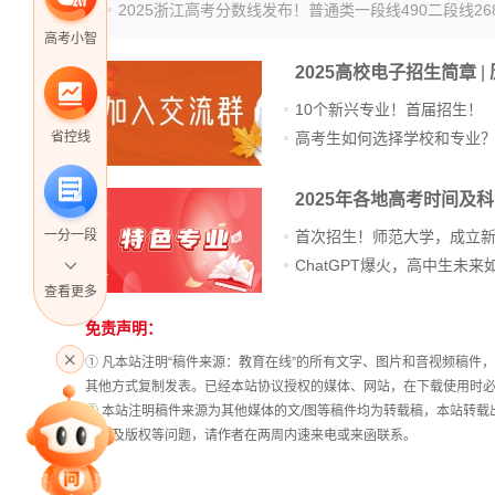
2025浙江高考分数线发布！普通类一段线490二段线26
高考小智
2025高校电子招生简章
|
10个新兴专业！首届招生！
高考生如何选择学校和专业
省控线
2025年各地高考时间及
首次招生！师范大学，成立
一分一段
查看更多
免责声明：
站
高考直播
长
① 凡本站注明“稿件来源：教育在线”的所有文字、图片和音视频稿
统
其他方式复制发表。已经本站协议授权的媒体、网站，在下载使用时必
计
② 本站注明稿件来源为其他媒体的文/图等稿件均为转载稿，本站转
专家指导课
稿涉及版权等问题，请作者在两周内速来电或来函联系。