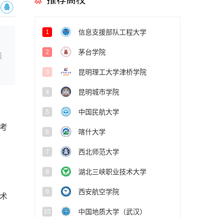
推荐高校
信息支援部队工程大学
1
茅台学院
2
线
昆明理工大学津桥学院
3
昆明城市学院
4
中国民航大学
5
考
喀什大学
6
西北师范大学
7
湖北三峡职业技术大学
8
西安航空学院
9
术
中国地质大学（武汉）
10