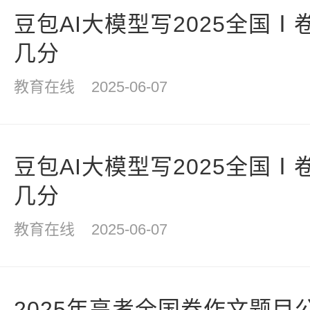
豆包AI大模型写2025全国
几分
教育在线
2025-06-07
豆包AI大模型写2025全国
几分
教育在线
2025-06-07
2025年高考全国卷作文题目