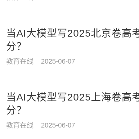
当AI大模型写2025北京卷
分？
教育在线
2025-06-07
当AI大模型写2025上海卷
分？
教育在线
2025-06-07