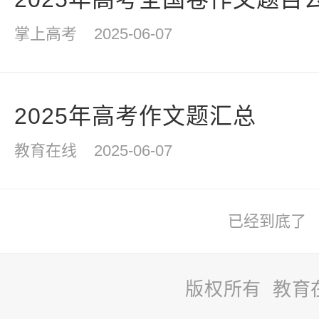
掌上高考
2025-06-07
2025年高考作文题汇总
教育在线
2025-06-07
已经到底了
版权所有 教育