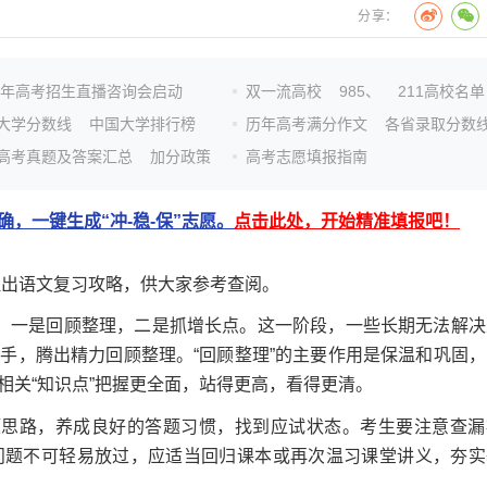
分享：
26年高考招生直播咨询会启动
双一流高校
985、
211高校名单
大学分数线
中国大学排行榜
历年高考满分作文
各省录取分数
高考真题及答案汇总
加分政策
高考志愿填报指南
，一键生成“冲-稳-保”志愿。
点击此处，开始精准填报吧！
出语文复习攻略，供大家参考查阅。
一是回顾整理，二是抓增长点。这一阶段，一些长期无法解决
手，腾出精力回顾整理。“回顾整理”的主要作用是保温和巩固，
相关“知识点”把握更全面，站得更高，看得更清。
思路，养成良好的答题习惯，找到应试状态。考生要注意查漏
问题不可轻易放过，应适当回归课本或再次温习课堂讲义，夯实