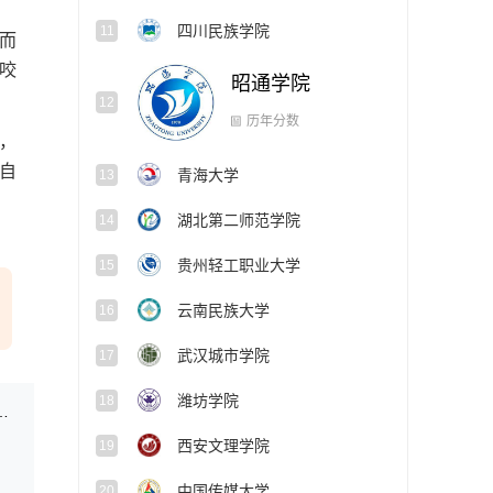
四川民族学院
11
而
咬
昭通学院
12
历年分数
，
自
青海大学
13
湖北第二师范学院
14
贵州轻工职业大学
15
云南民族大学
16
武汉城市学院
17
潍坊学院
18
术与民族传统体育专业招生文化考试考前提醒
西安文理学院
19
中国传媒大学
20