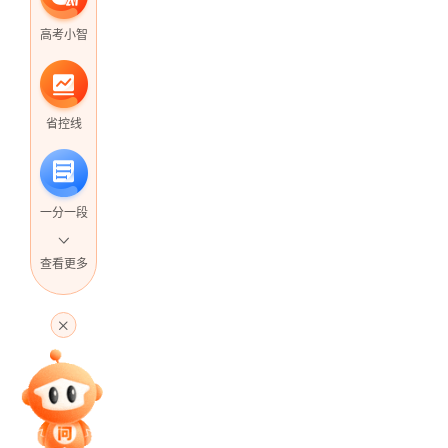
高考小智
省控线
一分一段
查看更多
高考直播
专家指导课