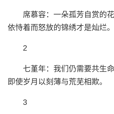
席慕容：一朵孤芳自赏的花
依恃着而怒放的锦绣才是灿烂
2
七堇年：我们仍需要共生命
即使岁月以刻薄与荒芜相欺。
3