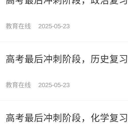
高考最后冲刺阶段，政治复
教育在线
2025-05-23
高考最后冲刺阶段，历史复
教育在线
2025-05-23
高考最后冲刺阶段，化学复