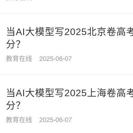
当AI大模型写2025北京卷
分？
教育在线
2025-06-07
当AI大模型写2025上海卷
分？
教育在线
2025-06-07