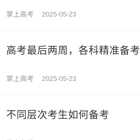
掌上高考
2025-05-23
高考最后两周，各科精准备
掌上高考
2025-05-23
不同层次考生如何备考