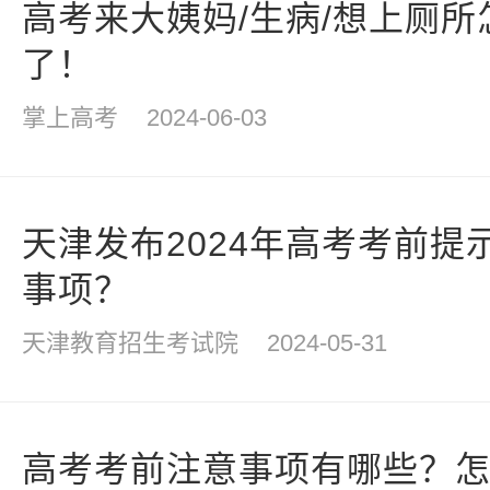
高考来大姨妈/生病/想上厕
了！
掌上高考
2024-06-03
天津发布2024年高考考前提
事项？
天津教育招生考试院
2024-05-31
高考考前注意事项有哪些？