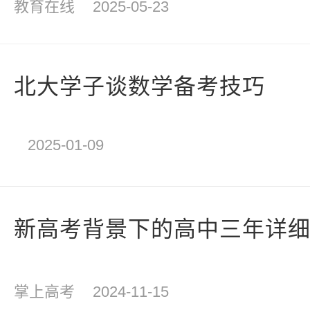
教育在线
2025-05-23
北大学子谈数学备考技巧
2025-01-09
新高考背景下的高中三年详
掌上高考
2024-11-15