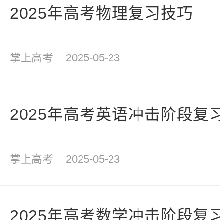
2025年高考物理复习技巧
掌上高考
2025-05-23
2025年高考英语冲击阶段复
掌上高考
2025-05-23
2025年高考数学冲击阶段复