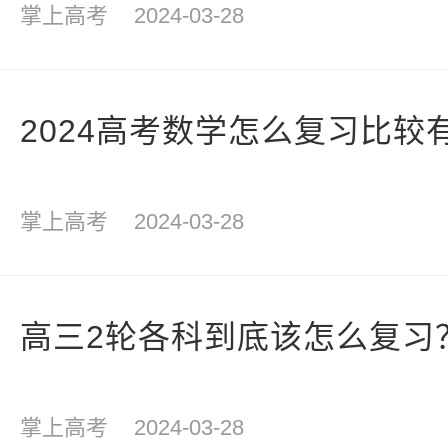
掌上高考
2024-03-28
2024高考数学怎么复习比较
掌上高考
2024-03-28
高三2轮各科到底该怎么复习
掌上高考
2024-03-28