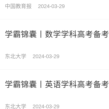
中国教育报
2024-03-29
学霸锦囊丨数学学科高考备
东北大学
2024-03-29
学霸锦囊丨英语学科高考备
东北大学
2024-03-29