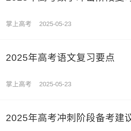
掌上高考
2025-05-23
2025年高考语文复习要点
掌上高考
2025-05-23
2025年高考冲刺阶段备考建