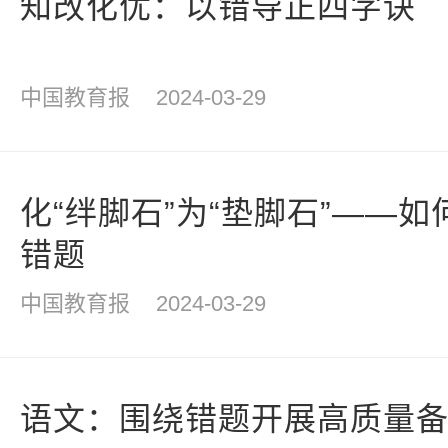
知改化优：以错导正四字诀
中国教育报
2024-03-29
化“绊脚石”为“垫脚石”——
错题
中国教育报
2024-03-29
语文：围绕错题开展高质量