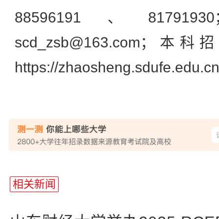
88596191、817
scd_zsb@163.com
https://zhaosheng.sdufe.edu.c
相关新闻