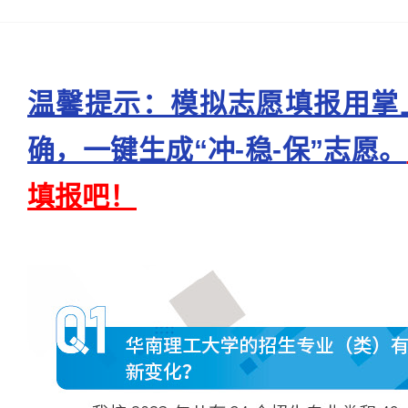
温馨提示：模拟志愿填报用掌
确，一键生成“冲-稳-保”志愿。
填报吧！