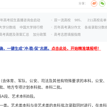
分享：
26年高考招生直播咨询会启动
双一流高校
985、
211高校名单
大学分数线
中国大学排行榜
历年高考满分作文
各省录取分数
高考真题及答案汇总
加分政策
高考志愿填报指南
，一键生成“冲-稳-保”志愿。
点击此处，开始精准填报吧！
含体育、军队、公安、司法及其他有特殊要求的本科，公安、
批、地方专项计划本科批、本科二批。
A段、艺术本科B段。
类。艺术类本科与非艺术类的本科批次录取同时进行，在本科