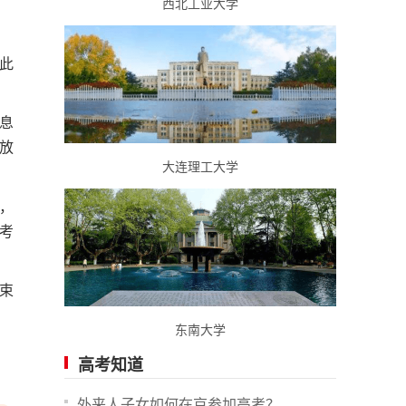
西北工业大学
此
息
放
大连理工大学
，
考
束
东南大学
高考知道
外来人子女如何在京参加高考？