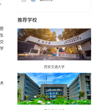
，
推荐学校
愿
生
交
学
西安交通大学
术