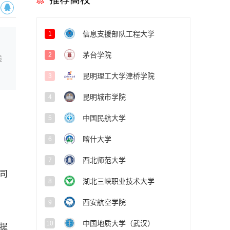
推荐高校
信息支援部队工程大学
1
茅台学院
2
线
昆明理工大学津桥学院
3
昆明城市学院
4
中国民航大学
5
喀什大学
6
西北师范大学
7
司
湖北三峡职业技术大学
8
西安航空学院
9
中国地质大学（武汉）
10
提