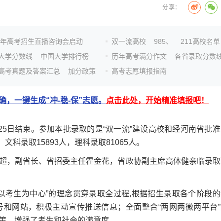
分享：
26年高考招生直播咨询会启动
双一流高校
985、
211高校名单
大学分数线
中国大学排行榜
历年高考满分作文
各省录取分数
高考真题及答案汇总
加分政策
高考志愿填报指南
，一键生成“冲-稳-保”志愿。
点击此处，开始精准填报吧！
日结束。参加本批录取的是“双一流”建设高校和经河南省批准
文科录取15893人，理科录取81065人。
，副省长、省招委主任霍金花，省政协副主席高体健亲临录取
考生为中心”的理念贯穿录取全过程,根据招生录取各个阶段的
和网站，积极主动宣传推送信息；全面整合“两网两微两平台”
策，增强了考生和社会的满意度。