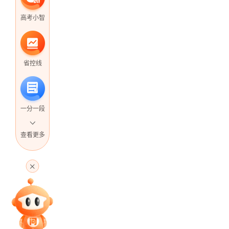
高考小智
省控线
一分一段
查看更多
高考直播
专家指导课