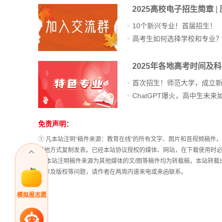
2025高校电子招生简章
|
10个新兴专业！首届招生！
高考生如何选择学校和专业
2025年各地高考时间及
首次招生！师范大学，成立
免责声明：
站
长
① 凡本站注明“稿件来源：教育在线”的所有文字、图片和音视频稿
统
其他方式复制发表。已经本站协议授权的媒体、网站，在下载使用时必
计
② 本站注明稿件来源为其他媒体的文/图等稿件均为转载稿，本站转
稿涉及版权等问题，请作者在两周内速来电或来函联系。
模拟报志愿