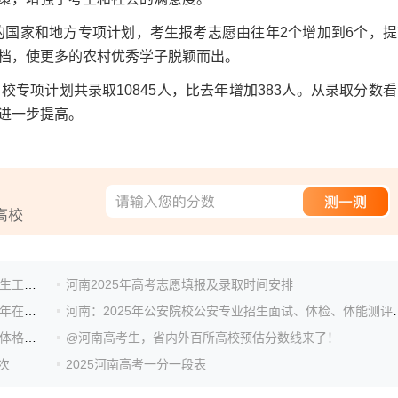
国家和地方专项计划，考生报考志愿由往年2个增加到6个，提
档，使更多的农村优秀学子脱颖而出。
项计划共录取10845人，比去年增加383人。从录取分数看
进一步提高。
河南省2026年普通高等学校对口招收中等职业学校毕业生工作相关事宜问答
河南2025年高考志愿填报及录取时间安排
河南：中央司法警官学院和河南司法警官职业学院2025年在河南招收普通本科提前批录取专业面试、体检和体...
河南：2025年公安院校公安
河南：中国消防救援学院2025年在河南省招收青年学生体格检查、心理测试和面试控制分数线
@河南高考生，省内外百所高校预估分数线来了！
次
2025河南高考一分一段表