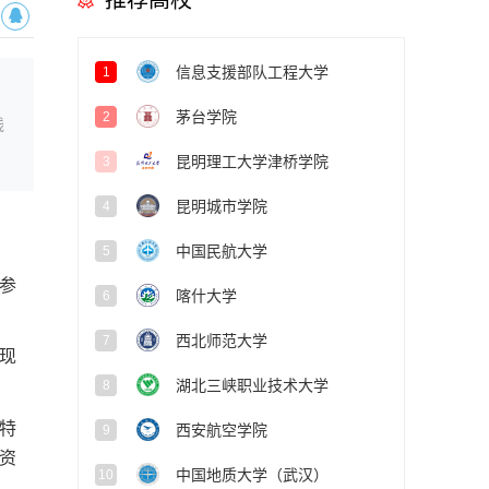
推荐高校
信息支援部队工程大学
1
茅台学院
2
线
昆明理工大学津桥学院
3
昆明城市学院
4
中国民航大学
5
参
喀什大学
6
西北师范大学
7
现
湖北三峡职业技术大学
8
特
西安航空学院
9
资
中国地质大学（武汉）
10