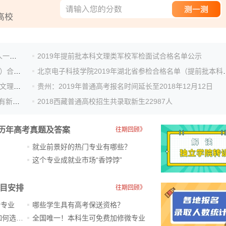
《人民日报》总结的中高考常考的116个汉字，大多数人一读就错
2019年提前批本科文理类军校军检面试合格名单公示
2019年提前批本科文理类公安院校面试体能测试（本科）合格名单公示
北京电子科技学院2019年
国际关系学院2019年湖北省面试合格名单（提前批本科文理类）
贵州：2019年普通高考报名时间延长至2018年12月12日
暴涨丨2018高考600分以上超34万人！高中生想突围得有新观念
2018西藏普通高校招生共录取新生22987人
历年高考真题及答案
往期回顾》
就业前景好的热门专业有哪些？
？
这个专业成就业市场“香饽饽”​
科目安排
往期回顾》
新专业
哪些学生具有高考保送资格？
ChatGPT爆火，高中生未来如何选专业？
全国唯一！本科生可免费加修微专业