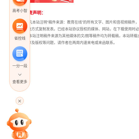
高考小智
免责声明：
站
长
① 凡本站注明“稿件来源：教育在线”的所有文字、图片和音视频稿
统
其他方式复制发表。已经本站协议授权的媒体、网站，在下载使用时必
计
② 本站注明稿件来源为其他媒体的文/图等稿件均为转载稿，本站转
省控线
稿涉及版权等问题，请作者在两周内速来电或来函联系。
一分一段
查看更多
高考直播
专家指导课