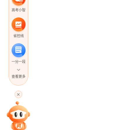
高考小智
省控线
一分一段
查看更多
高考直播
专家指导课