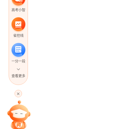
高考小智
省控线
一分一段
查看更多
高考直播
专家指导课