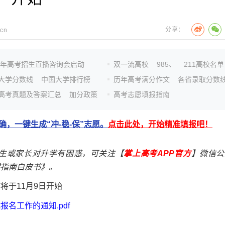
分享：
.cn
26年高考招生直播咨询会启动
双一流高校
985、
211高校名单
大学分数线
中国大学排行榜
历年高考满分作文
各省录取分数
高考真题及答案汇总
加分政策
高考志愿填报指南
，一键生成“冲-稳-保”志愿。
点击此处，开始精准填报吧！
考生或家长对升学有困惑，可关注【
掌上高考APP官方
】微信公
学指南白皮书》。
将于11月9日开始
名工作的通知.pdf