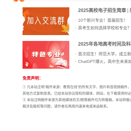
院校排行
2025高校电子招生简章
|
10个新兴专业！首届招生！
高考生如何选择学校和专业
高考作文
2025年各地高考时间及
首次招生！师范大学，成立
高考估分
免责声明：
站
长
① 凡本站注明“稿件来源：教育在线”的所有文字、图片和音视频稿
高考真题
统
其他方式复制发表。已经本站协议授权的媒体、网站，在下载使用时必
计
② 本站注明稿件来源为其他媒体的文/图等稿件均为转载稿，本站转
稿涉及版权等问题，请作者在两周内速来电或来函联系。