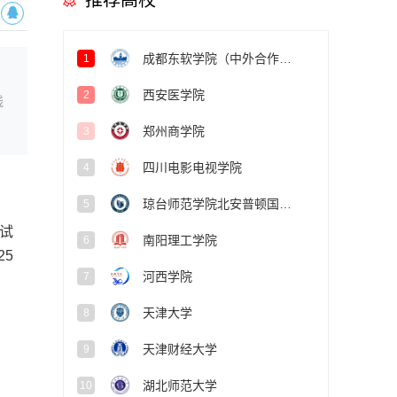
推荐高校
成都东软学院（中外合作办学项目）
1
西安医学院
2
线
郑州商学院
3
四川电影电视学院
4
琼台师范学院北安普顿国际学院
5
试
南阳理工学院
6
5
河西学院
7
天津大学
8
天津财经大学
9
湖北师范大学
10