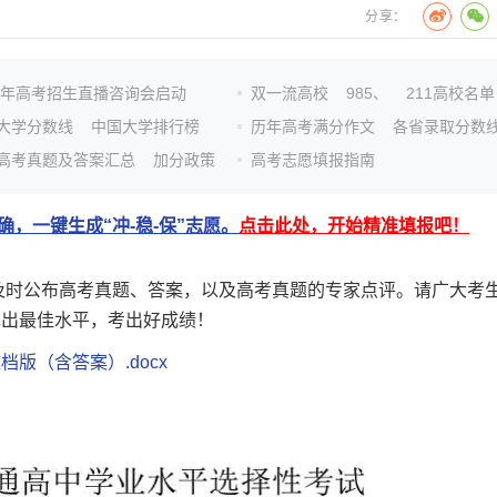
分享：
26年高考招生直播咨询会启动
双一流高校
985、
211高校名单
大学分数线
中国大学排行榜
历年高考满分作文
各省录取分数
高考真题及答案汇总
加分政策
高考志愿填报指南
，一键生成“冲-稳-保”志愿。
点击此处，开始精准填报吧！
后及时公布高考真题、答案，以及高考真题的专家点评。请广大考
挥出最佳水平，考出好成绩！
版（含答案）.docx