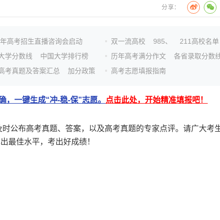
分享：
26年高考招生直播咨询会启动
双一流高校
985、
211高校名单
大学分数线
中国大学排行榜
历年高考满分作文
各省录取分数
高考真题及答案汇总
加分政策
高考志愿填报指南
，一键生成“冲-稳-保”志愿。
点击此处，开始精准填报吧！
后及时公布高考真题、答案，以及高考真题的专家点评。请广大考
挥出最佳水平，考出好成绩！