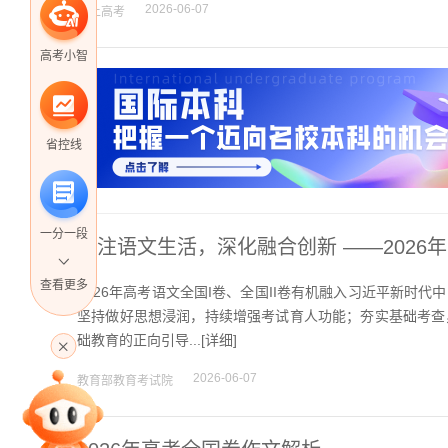
2026-06-07
掌上高考
高考小智
省控线
一分一段
关注语文生活，深化融合创新 ——2026
查看更多
2026年高考语文全国I卷、全国II卷有机融入习近平新
坚持做好思想浸润，持续增强考试育人功能；夯实基础考查
高考直播
础教育的正向引导...[
详细
]
2026-06-07
教育部教育考试院
专家指导课