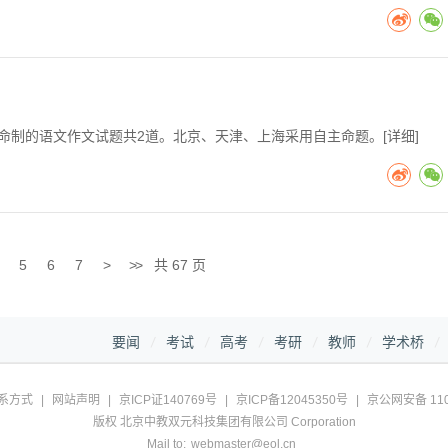
院命制的语文作文试题共2道。北京、天津、上海采用自主命题。[
详细
]
5
6
7
>
>>
共 67 页
要闻
考试
高考
考研
教师
学术桥
系方式
|
网站声明
|
京ICP证140769号
|
京ICP备12045350号
|
京公网安备 110
版权 北京中教双元科技集团有限公司 Corporation
Mail to:
webmaster@eol.cn