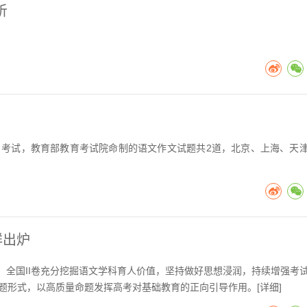
析
目考试，教育部教育考试院命制的语文作文试题共2道，北京、上海、天
鲜出炉
卷、全国II卷充分挖掘语文学科育人价值，坚持做好思想浸润，持续增强考
题形式，以高质量命题发挥高考对基础教育的正向引导作用。[
详细
]