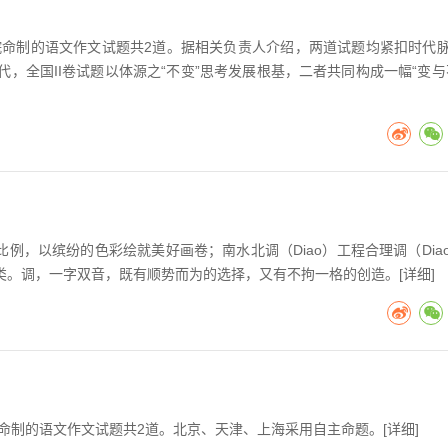
院命制的语文作文试题共2道。据相关负责人介绍，两道试题均紧扣时代
代，全国II卷试题以体源之“不变”思考发展根基，二者共同构成一幅“变与
整比例，以缤纷的色彩绘就美好画卷；南水北调（Diao）工程合理调（Dia
类。调，一字双音，既有顺势而为的选择，又有不拘一格的创造。[
详细
]
院命制的语文作文试题共2道。北京、天津、上海采用自主命题。[
详细
]