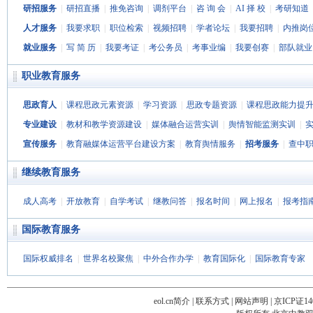
研招服务
|
研招直播
|
推免咨询
|
调剂平台
|
咨 询 会
|
AI 择 校
|
考研知道
人才服务
|
我要求职
|
职位检索
|
视频招聘
|
学者论坛
|
我要招聘
|
内推岗
就业服务
|
写 简 历
|
我要考证
|
考公务员
|
考事业编
|
我要创赛
|
部队就业
职业教育服务
思政育人
|
课程思政元素资源
|
学习资源
|
思政专题资源
|
课程思政能力提
专业建设
|
教材和教学资源建设
|
媒体融合运营实训
|
舆情智能监测实训
|
宣传服务
|
教育融媒体运营平台建设方案
|
教育舆情服务
|
招考服务
|
查中
继续教育服务
成人高考
|
开放教育
|
自学考试
|
继教问答
|
报名时间
|
网上报名
|
报考指
国际教育服务
国际权威排名
|
世界名校聚焦
|
中外合作办学
|
教育国际化
|
国际教育专家
eol.cn简介
|
联系方式
|
网站声明
|
京ICP证14