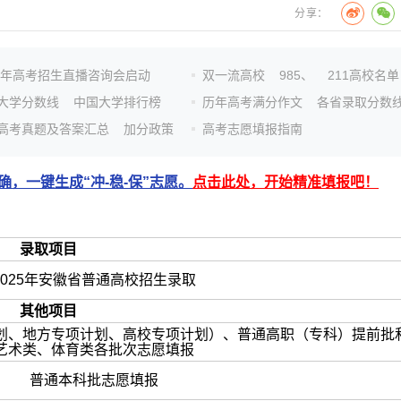
分享：
26年高考招生直播咨询会启动
双一流高校
985、
211高校名单
大学分数线
中国大学排行榜
历年高考满分作文
各省录取分数
高考真题及答案汇总
加分政策
高考志愿填报指南
，一键生成“冲-稳-保”志愿。
点击此处，开始精准填报吧！
录取项目
2025年安徽省普通高校招生录取
其他项目
划、地方专项计划、高校专项计划）、普通高职（专科）提前批
艺术类、体育类各批次志愿填报
普通本科批志愿填报