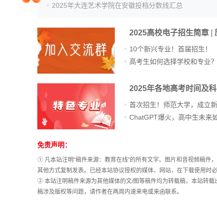
2025年大连艺术学院在安徽投档分数线汇总
院校排行
2025高校电子招生简章
|
10个新兴专业！首届招生！
高考作文
高考生如何选择学校和专业
2025年各地高考时间及
高考估分
首次招生！师范大学，成立
免责声明：
站
高考真题
长
① 凡本站注明“稿件来源：教育在线”的所有文字、图片和音视频稿
统
其他方式复制发表。已经本站协议授权的媒体、网站，在下载使用时必
计
② 本站注明稿件来源为其他媒体的文/图等稿件均为转载稿，本站转
稿涉及版权等问题，请作者在两周内速来电或来函联系。