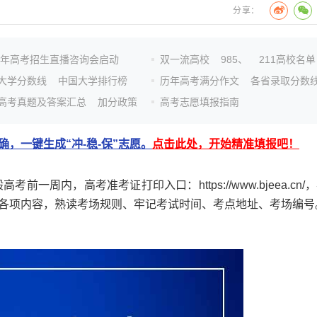
分享：
26年高考招生直播咨询会启动
双一流高校
985、
211高校名单
大学分数线
中国大学排行榜
历年高考满分作文
各省录取分数
高考真题及答案汇总
加分政策
高考志愿填报指南
，一键生成“冲-稳-保”志愿。
点击此处，开始精准填报吧！
周内，高考准考证打印入口：https://www.bjeea.cn/
各项内容，熟读考场规则、牢记考试时间、考点地址、考场编号