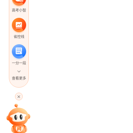
高考小智
省控线
一分一段
查看更多
高考直播
专家指导课