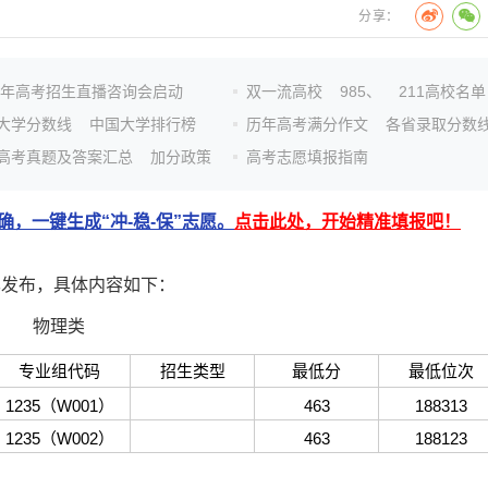
分享：
26年高考招生直播咨询会启动
双一流高校
985、
211高校名单
大学分数线
中国大学排行榜
历年高考满分作文
各省录取分数
高考真题及答案汇总
加分政策
高考志愿填报指南
，一键生成“冲-稳-保”志愿。
点击此处，开始精准填报吧！
发布，具体内容如下：
物理类
专业组代码
招生类型
最低分
最低位次
1235（W001）
463
188313
1235（W002）
463
188123