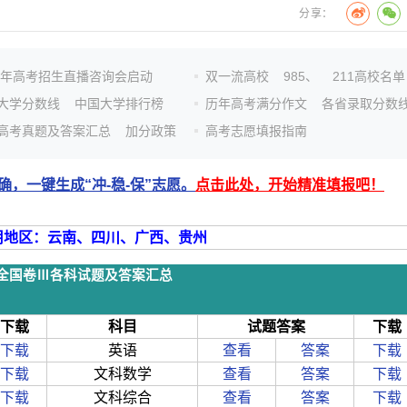
分享：
26年高考招生直播咨询会启动
双一流高校
985、
211高校名单
大学分数线
中国大学排行榜
历年高考满分作文
各省录取分数
高考真题及答案汇总
加分政策
高考志愿填报指南
，一键生成“冲-稳-保”志愿。
点击此处，开始精准填报吧！
适用地区：云南、四川、广西、贵州
考全国卷Ⅲ各科试题及答案汇总
下载
科目
试题答案
下载
下载
英语
查看
答案
下载
下载
文科数学
查看
答案
下载
下载
文科综合
查看
答案
下载