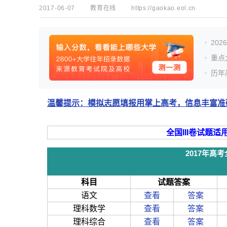
2017-06-07
教育在线
https://gaokao.eol.cn
20
重点
历年
温馨提示：模拟志愿填报用掌上高考，信息丰富准确
全国III卷试题
2017年高
科目
试题答案
语文
查看
答案
理科数学
查看
答案
理科综合
查看
答案