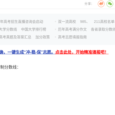
分享：
n
26年高考招生直播咨询会启动
双一流高校
985、
211高校名单
大学分数线
中国大学排行榜
历年高考满分作文
各省录取分数
高考真题及答案汇总
加分政策
高考志愿填报指南
，一键生成“冲-稳-保”志愿。
点击此处，开始精准填报吧！
控制分数线：