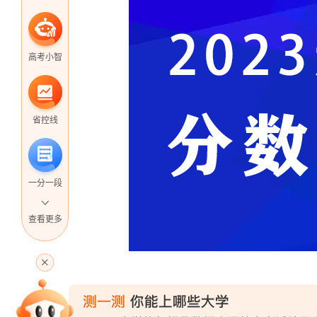
高考小智
省控线
一分一段
查看更多
高考直播
专家指导课