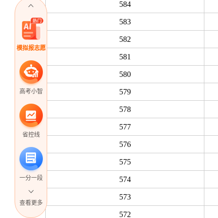
584
583
582
模拟报志愿
581
580
579
高考小智
578
577
省控线
576
575
一分一段
574
573
查看更多
572