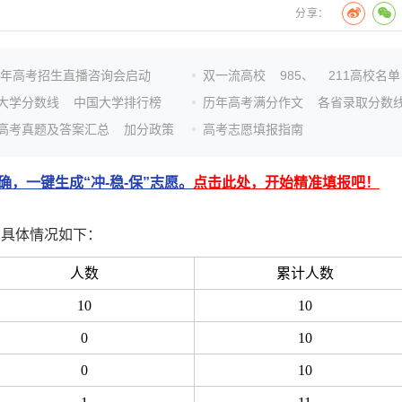
分享：
26年高考招生直播咨询会启动
双一流高校
985、
211高校名单
大学分数线
中国大学排行榜
历年高考满分作文
各省录取分数
高考真题及答案汇总
加分政策
高考志愿填报指南
，一键生成“冲-稳-保”志愿。
点击此处，开始精准填报吧！
，具体情况如下：
人数
累计人数
10
10
0
10
0
10