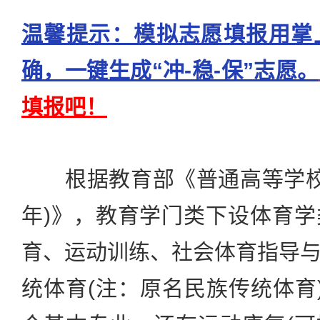
温馨提示：模拟志愿填报用掌
确，一键生成“冲-稳-保”志愿。
填报吧！
根据教育部《普通高等学校本
年)》，教育学门类下设体育
育、运动训练、社会体育指导
统体育(注：原名民族传统体育