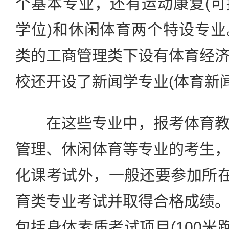
个基本专业，还有运动康复(
学位)和休闲体育两个特设专
类的工商管理类下设有体育经
校还开设了新闻学专业(体育新
在这些专业中，报考体育教
管理、休闲体育等专业的考生
化课考试外，一般还要参加所在
育类专业考试并取得合格成绩
包括身体素质考试项目(100米