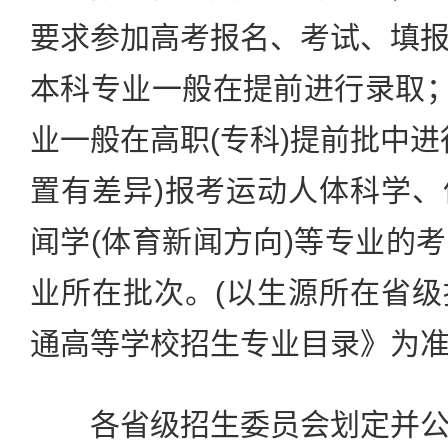
要求参加高考报名、考试、填
本科专业一般在提前进行录取；
业一般在高职(专科)提前批中进
置有差异)报考运动人体科学
闻学(体育新闻方向)等专业的
业所在批次。(以生源所在省
通高等学校招生专业目录》为准
各省级招生委员会划定并公