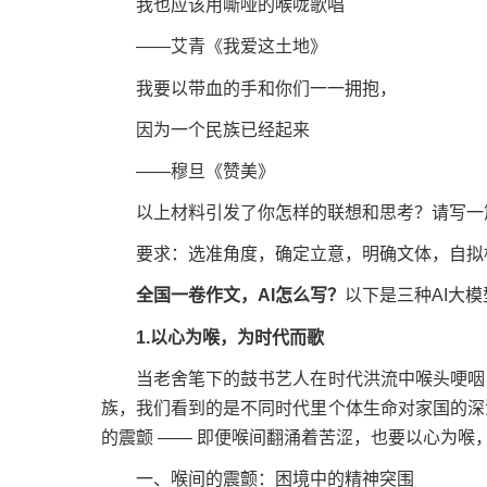
我也应该用嘶哑的喉咙歌唱
——艾青《我爱这土地》
我要以带血的手和你们一一拥抱，
因为一个民族已经起来
——穆旦《赞美》
以上材料引发了你怎样的联想和思考？请写一
要求：选准角度，确定立意，明确文体，自拟标
全国一卷作文，AI怎么写？
以下是三种AI大
1.以心为喉，为时代而歌
当老舍笔下的鼓书艺人在时代洪流中喉头哽咽，
族，我们看到的是不同时代里个体生命对家国的深
的震颤 —— 即便喉间翻涌着苦涩，也要以心为喉
一、喉间的震颤：困境中的精神突围