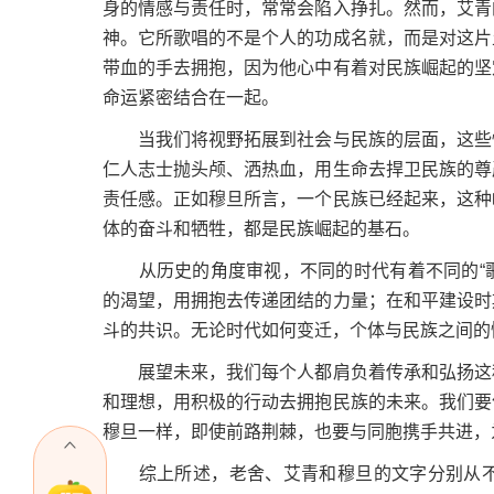
身的情感与责任时，常常会陷入挣扎。然而，艾青
神。它所歌唱的不是个人的功成名就，而是对这片
带血的手去拥抱，因为他心中有着对民族崛起的坚
命运紧密结合在一起。
当我们将视野拓展到社会与民族的层面，这些情
仁人志士抛头颅、洒热血，用生命去捍卫民族的尊
责任感。正如穆旦所言，一个民族已经起来，这种
体的奋斗和牺牲，都是民族崛起的基石。
从历史的角度审视，不同的时代有着不同的“歌唱
的渴望，用拥抱去传递团结的力量；在和平建设时
斗的共识。无论时代如何变迁，个体与民族之间的
展望未来，我们每个人都肩负着传承和弘扬这种
和理想，用积极的行动去拥抱民族的未来。我们要
穆旦一样，即使前路荆棘，也要与同胞携手共进，
综上所述，老舍、艾青和穆旦的文字分别从不