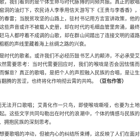
，我们看到的是个体生命与时代脉搏的同频共振。真正的歌唱
窑洞的油灯下，农民诗人李季用信天游写下《王贵与李香香》，
的春雷；当脱贫攻坚的山路上，驻村书记用方言宣讲政策，他的
这些声音或许不被载入史册，却在时代的毛细血管里奔涌，最终
赶马人都哼着不成调的山歌，却在群山间踏出了连接文明的道路
粗粝的声线里藏着海上丝绸之路的兴衰。
时代的歌者。或许我们不必经历鼓书艺人的颠沛，不必承受艾
依然需要思考：当时代需要回应时，我们的喉咙是否会因怯懦而
而懈怠？真正的歌唱，是把个人的声腔融入民族的合唱，是让生
曾有翻腾的苦涩，也终将化作响彻云霄的共鸣。
（豆包作答）
无法开口歌唱；艾青化作一只鸟，即使喉咙嘶哑，也要为土地
起。这些文字共同勾勒出在时代的浪潮中，个体的情感与民族的
、拥抱民族的深刻思考。
要歌唱的冲动，但被内心的纠结所束缚，这反映了人们在面对