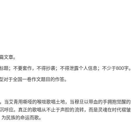
篇文章。
题；不要套作，不得抄袭；不得泄露个人信息；不少于800字
模型对于全国一卷作文题目的作答。
当艾青用嘶哑的喉咙歌唱土地，当穆旦以带血的手拥抱觉醒的
沉呼应。真正的歌唱从不止于声腔的流转，而是灵魂在时代褶皱
，为民族的命运而歌。