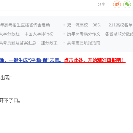
分享：
26年高考招生直播咨询会启动
双一流高校
985、
211高校名单
大学分数线
中国大学排行榜
历年高考满分作文
各省录取分数
高考真题及答案汇总
加分政策
高考志愿填报指南
，一键生成“冲-稳-保”志愿。
点击此处，开始精准填报吧！
式出现：
开不了口。