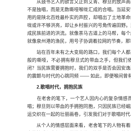
从鼓书艺人的欲言又止到艾青、穆旦的放声高歌
不是独唱，而是无数嘶哑喉咙汇成的合唱。当延安
用的是陕北百姓最朴实的声腔，却唱出了土地革命
咙或许不够洪亮，却让乡村振兴的号角传遍田野。
成民族前进的洪流。就像茶马古道上的马帮，每个
就像泉州港的渔民，用号子协调着拉网的节奏，那
站在百年未有之大变局的路口，我们每个人都是
般的嘶哑，不必拥有穆旦式的带血之手，但我们
闭？当民族需要拥抱时，我们的双手是否会因安逸
的震颤与时代的心跳同频 —— 如此，即便喉间
2.歌唱时代，拥抱民族
在老舍的笔下，一个艺人因内心的复杂情感而
唱；穆旦则以带血的手拥抱同胞，只因民族已经崛
运交织在一起的壮丽画卷，引发我们对于歌唱时代
从个人的情感层面来看，老舍笔下的人物有着想