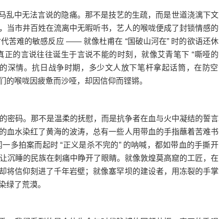
马乱中无法言说的隐痛。那不是技艺的生疏，而是世道浇漓下文
，当市井百姓在流离中无暇听书，艺人的喉咙便成了封锁情感的
代苦难的敏感反应 —— 就像杜甫在 “国破山河在” 时的欲语还
。真正的言说往往诞生于言说不能的时刻，就像艾青笔下 “嘶哑的
地的深情。抗日战争时期，多少文人放下笔杆拿起话筒，在防空
们的喉咙因疲惫而沙哑，却因信仰而铿锵。
起的密码。那不是温柔的抚慰，而是抗争者在血与火中凝结的誓言
的血水染红了黄海的波涛，总有一些人用带血的手指蘸着苦难书
闻一多拍案而起时 “正义是杀不完的” 的呐喊，都如带血的手撕
，却让沉睡的民族在刺痛中睁开了眼睛。就像敦煌莫高窟的工匠，在
却将信仰刻进了千年岩壁；就像塞罕坝的建设者，用冻裂的手掌
染绿了荒漠。