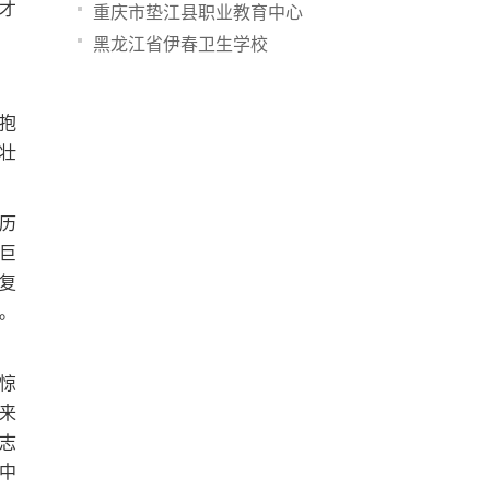
才
重庆市垫江县职业教育中心
黑龙江省伊春卫生学校
抱
壮
历
巨
复
。
惊
来
志
中