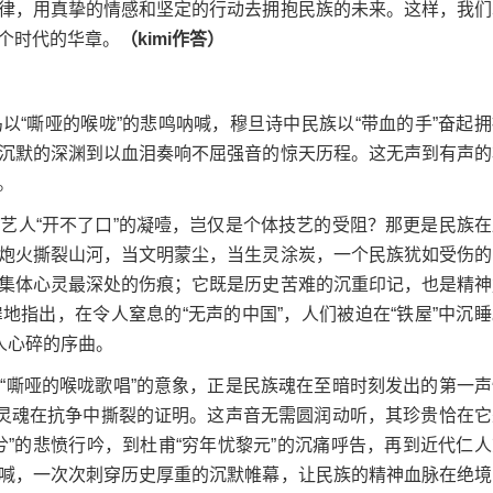
律，用真挚的情感和坚定的行动去拥抱民族的未来。这样，我们
个时代的华章。
（kimi作答）
嘶哑的喉咙”的悲鸣呐喊，穆旦诗中民族以“带血的手”奋起拥
沉默的深渊到以血泪奏响不屈强音的惊天历程。这无声到有声的
。
人“开不了口”的凝噎，岂仅是个体技艺的受阻？那更是民族在
炮火撕裂山河，当文明蒙尘，当生灵涂炭，一个民族犹如受伤的
集体心灵最深处的伤痕；它既是历史苦难的沉重印记，也是精神
指出，在令人窒息的“无声的中国”，人们被迫在“铁屋”中沉睡
人心碎的序曲。
嘶哑的喉咙歌唱”的意象，正是民族魂在至暗时刻发出的第一声
是灵魂在抗争中撕裂的证明。这声音无需圆润动听，其珍贵恰在它
”的悲愤行吟，到杜甫“穷年忧黎元”的沉痛呼告，再到近代仁人
喊，一次次刺穿历史厚重的沉默帷幕，让民族的精神血脉在绝境