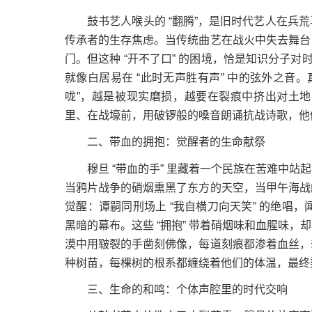
鼓书艺人喉头的 “翻腾”，是旧时代艺人在兵荒
传承者的生存焦虑。当传统曲艺在战火中失去舞台
门。但这种 “开不了口” 的困境，恰是知识分子对时
就像白居易在 “此时无声胜有声” 中的弦外之音
咙”，越是被现实磨损，越要在裂痕中挤出对土
里、在战壕前，用破锣般的嗓音朗诵抗战诗歌，他
二、带血的拥抱：觉醒者的生命献祭
穆旦 “带血的手” 里藏着一个民族在苦难中站
当鸦片战争的硝烟熏黑了东方的天空，当甲午海战
觉醒：谭嗣同刑场上 “我自横刀向天笑” 的绝唱，
黑暗的幕布。这些 “拥抱” 带着硝烟味和血腥味
漠中用皲裂的手凿刻佛像，每道刻痕都渗着血丝，
种树苗，每棵树的根系都缠绕着他们的体温，最终
三、生命的和鸣：个体声腔里的时代交响