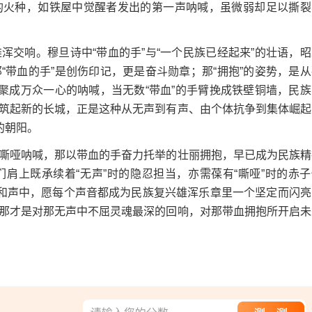
的火种，如铁屋中觉醒者发出的第一声呐喊，虽微弱却足以撕裂
响。穆旦诗中“带血的手”与“一个民族已经起来”的壮语，昭
带血的手”是创伤印记，更是奋斗勋章；那“拥抱”的姿势，是从
聚成万众一心的呐喊，当无数“带血”的手臂挽成铁壁铜墙，民族
筑起新的长城，正是这种从无声到有声、由个体抗争到集体崛起
的朝阳。
哑呐喊，那以带血的手奋力托举的壮丽拥抱，早已成为民族精
肩上既承续着“无声”时的隐忍担当，亦需葆有“嘶哑”时的赤子
大和声中，愿每个声音都成为民族复兴雄浑乐章里一个坚定而闪亮
那才是对那无声中不屈灵魂最深的回响，对那带血拥抱所开启未