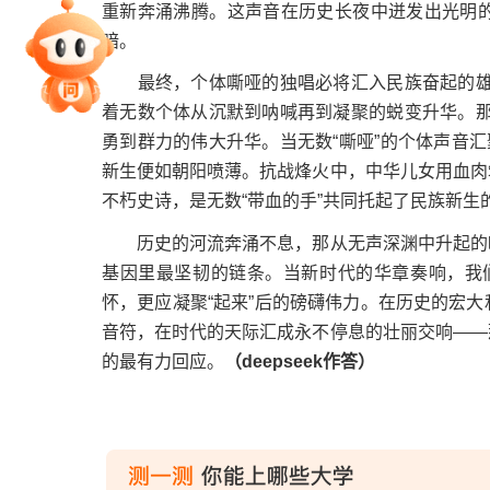
重新奔涌沸腾。这声音在历史长夜中迸发出光明
暗。
专家指导课
最终，个体嘶哑的独唱必将汇入民族奋起的雄浑交
着无数个体从沉默到呐喊再到凝聚的蜕变升华。那“
勇到群力的伟大升华。当无数“嘶哑”的个体声音汇
院校排行
新生便如朝阳喷薄。抗战烽火中，中华儿女用血肉
不朽史诗，是无数“带血的手”共同托起了民族新生
高考作文
历史的河流奔涌不息，那从无声深渊中升起的嘶
基因里最坚韧的链条。当新时代的华章奏响，我们
怀，更应凝聚“起来”后的磅礴伟力。在历史的宏
音符，在时代的天际汇成永不停息的壮丽交响——
高考估分
的最有力回应。
（deepseek作答）
高考真题