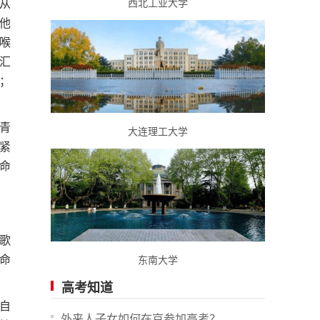
西北工业大学
从
他
喉
汇
；
青
大连理工大学
紧
命
歌
命
东南大学
高考知道
自
外来人子女如何在京参加高考？