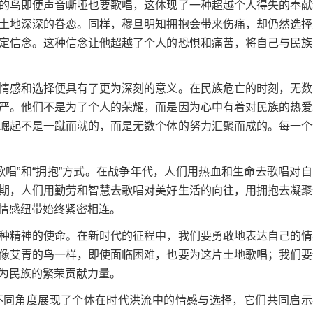
的鸟即便声音嘶哑也要歌唱，这体现了一种超越个人得失的奉献
土地深深的眷恋。同样，穆旦明知拥抱会带来伤痛，却仍然选择
定信念。这种信念让他超越了个人的恐惧和痛苦，将自己与民族
感和选择便具有了更为深刻的意义。在民族危亡的时刻，无数
严。他们不是为了个人的荣耀，而是因为心中有着对民族的热爱
崛起不是一蹴而就的，而是无数个体的努力汇聚而成的。每一个
”和“拥抱”方式。在战争年代，人们用热血和生命去歌唱对自
期，人们用勤劳和智慧去歌唱对美好生活的向往，用拥抱去凝聚
情感纽带始终紧密相连。
精神的使命。在新时代的征程中，我们要勇敢地表达自己的情
像艾青的鸟一样，即使面临困难，也要为这片土地歌唱；我们要
为民族的繁荣贡献力量。
同角度展现了个体在时代洪流中的情感与选择，它们共同启示