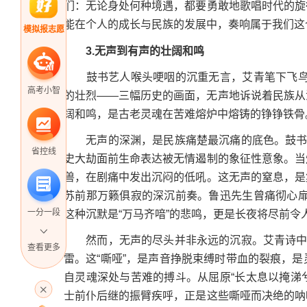
们：无论身处何种境遇，都要勇敢地歌唱时代的旋
能在个人的成长与民族的发展中，奏响属于我们这
模拟报志愿
3.无声到有声的壮阔和鸣
鼓书艺人喉头哽咽的沉重无言，艾青笔下飞鸟以“
高考小智
的壮烈——三幅历史的画面，无声地诉说着民族从
阔和鸣，是古老灵魂在苦难熔炉中熔铸的铮铮铁骨
无声的深渊，是民族痛楚最沉痛的底色。鼓书艺
省控线
史大劫面前生命表达被无情遏制的象征性意象。当
兽，在剧痛中发出沉闷的低吼。这无声的窒息，是
苏前那万籁俱寂的深沉前奏。鲁迅先生曾痛彻心扉地
一分一段
这种沉默是“万马齐喑”的悲鸣，更是长夜将尽前令
然而，无声的尽头并非永远的沉寂。艾青诗中“
查看更多
雷。这“嘶哑”，是声音挣脱束缚时带血的裂痕，
高考直播
自灵魂深处与苦难的搏斗。从屈原“长太息以掩涕兮
士前仆后继的振臂疾呼，正是这些嘶哑而决绝的呐