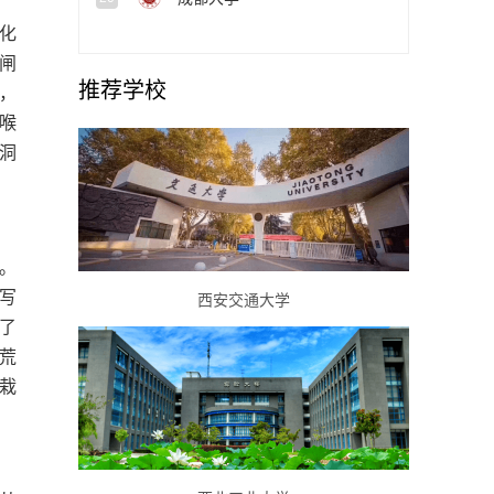
化
闸
推荐学校
休，
喉
洞
。
写
西安交通大学
开了
荒
栽