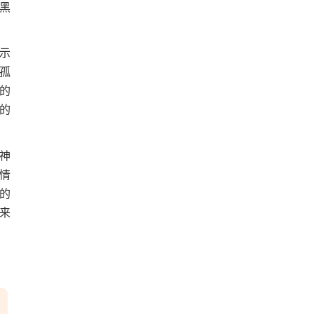
黑
示
孤
的
的
神
情
的
来