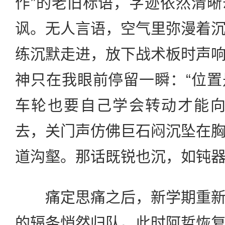
作”的老旧标语，字迹依然清
讽。无人言语，空气里弥漫着
练沉默走进，放下战术板时声
神只在我眼前停留一瞬：“位
车轮也要自己学会转动才能向
去，关门声仿佛巨石闷沉坠在
道沟壑。那话既锐也沉，如钝
痛定思痛之后，新学期重新
的辐条悄然归队。此时阿哲恢