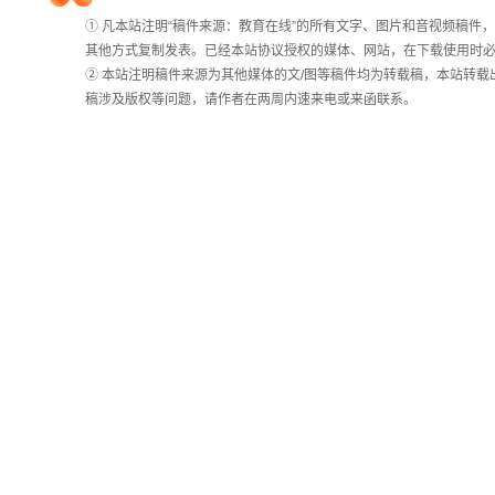
① 凡本站注明“稿件来源：教育在线”的所有文字、图片和音视频稿
院校排行
其他方式复制发表。已经本站协议授权的媒体、网站，在下载使用时必
② 本站注明稿件来源为其他媒体的文/图等稿件均为转载稿，本站转
稿涉及版权等问题，请作者在两周内速来电或来函联系。
高考作文
高考估分
高考真题