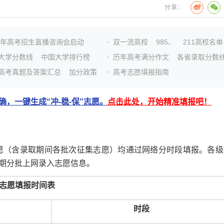
分享：
26年高考招生直播咨询会启动
双一流高校
985、
211高校名单
大学分数线
中国大学排行榜
历年高考满分作文
各省录取分数
高考真题及答案汇总
加分政策
高考志愿填报指南
，一键生成“冲-稳-保”志愿。
点击此处，开始精准填报吧！
愿（含录取期间各批次征集志愿）均通过网络分时段填报。各级
期分批上网录入志愿信息。
志愿填报时间表
时段