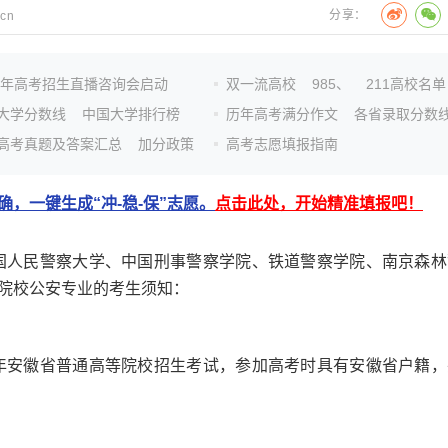
分享：
.cn
26年高考招生直播咨询会启动
双一流高校
985、
211高校名单
大学分数线
中国大学排行榜
历年高考满分作文
各省录取分数
高考真题及答案汇总
加分政策
高考志愿填报指南
，一键生成“冲-稳-保”志愿。
点击此处，开始精准填报吧！
国人民警察大学、中国刑事警察学院、铁道警察学院、南京森林
院校公安专业的考生须知：
年安徽省普通高等院校招生考试，参加高考时具有安徽省户籍，