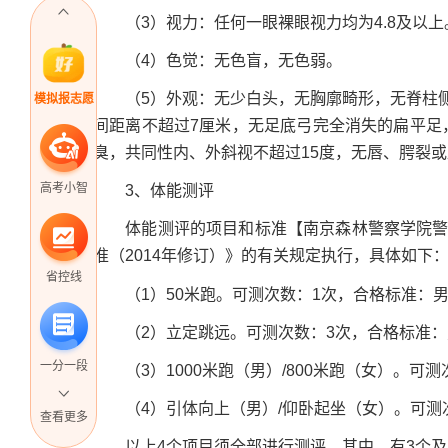
（3）视力：任何一眼裸眼视力均为4.8及以上
（4）色觉：无色盲，无色弱。
（5）外观：无少白头，无胸廓畸形，无脊柱侧
模拟报志愿
间距离不超过7厘米，无足底弓完全消失的扁平足
臭，共同性内、外斜视不超过15度，无唇、腭裂
高考小智
3、体能测评
体能测评的项目和标准【南京森林警察学院警务
准（2014年修订）》的有关规定执行，具体如下
省控线
（1）50米跑。可测次数：1次，合格标准：男性≤9
（2）立定跳远。可测次数：3次，合格标准：男性≥
一分一段
（3）1000米跑（男）/800米跑（女）。可测次
（4）引体向上（男）/仰卧起坐（女）。可测次数
查看更多
以上4个项目须全部进行测评。其中，有3个及