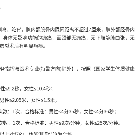
。
弯、驼背，膝内翻股骨内髁间距离不超过7厘米，膝外翻胫骨内
，身体无影响功能的瘢痕，面颈部无瘢痕，无下肢静脉曲张，无
或唇裂术后有明显瘢痕。
指挥与战术专业(特警方向)除外】，按照《国家学生体质健康
：
.2秒，女性≤10.4秒；
2.05米，女性≥1.5米；
数：1次，合格标准：男性≤4分35秒，女性≤4分36秒；
：1次，合格标准：男性≥9次/分钟，女性≥25次/分钟。
以上达标的，体能测评结论为合格。