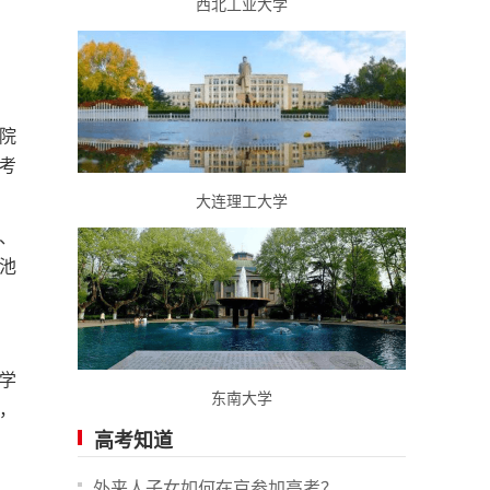
西北工业大学
院
考
大连理工大学
、
池
学
东南大学
，
高考知道
外来人子女如何在京参加高考？