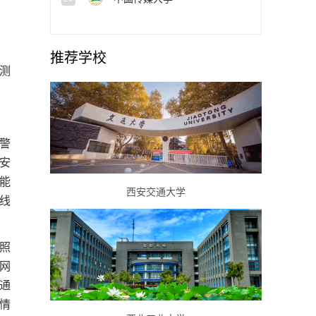
推荐学校
测
警
安
能
西安交通大学
数线
照
网
行通
情