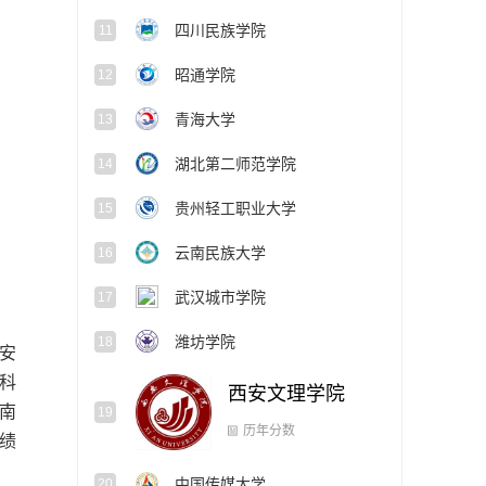
四川民族学院
11
昭通学院
12
青海大学
13
湖北第二师范学院
14
贵州轻工职业大学
15
云南民族大学
16
武汉城市学院
17
潍坊学院
18
安
科
西安文理学院
19
南
中国传媒大学
绩
20
历年分数