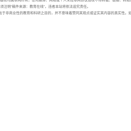
件，版权均属本网所有，任何媒体、网站或个人未经本网协议授权不得转载、链接、转贴
须注明“稿件来源：教育在线”，违者本站将依法追究责任。
载出于非商业性的教育和科研之目的，并不意味着赞同其观点或证实其内容的真实性。