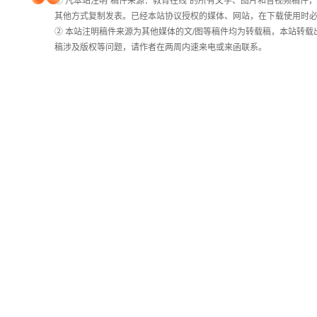
① 凡本站注明“稿件来源：教育在线”的所有文字、图片和音视频稿
统
其他方式复制发表。已经本站协议授权的媒体、网站，在下载使用时必
院校排行
计
② 本站注明稿件来源为其他媒体的文/图等稿件均为转载稿，本站转
稿涉及版权等问题，请作者在两周内速来电或来函联系。
高考作文
高考估分
高考真题