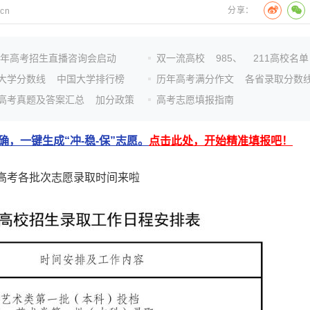
分享：
.cn
26年高考招生直播咨询会启动
双一流高校
985、
211高校名单
大学分数线
中国大学排行榜
历年高考满分作文
各省录取分数
高考真题及答案汇总
加分政策
高考志愿填报指南
，一键生成“冲-稳-保”志愿。
点击此处，开始精准填报吧！
年高考各批次志愿录取时间来啦