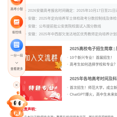
高考小智
2026安徽高考报名时间确定：2025年10月17日至21
安徽：2025年定向培养军士体检政考分数控制线及体
安徽：公布提前批公安类院校面试入围分数线
省控线
2025高校电子招生简章
|
一分一段
10个新兴专业！首届招生！
高考生如何选择学校和专业
查看更多
2025年各地高考时间及
高考直播
首次招生！师范大学，成立
专家指导课
免责声明：
站
长