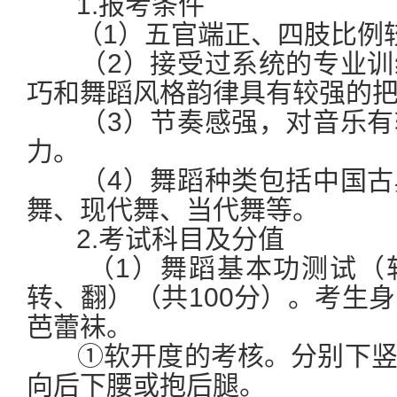
1.报考条件
（1）五官端正、四肢比例
（2）接受过系统的专业训
巧和舞蹈风格韵律具有较强的
（3）节奏感强，对音乐有
力。
（4）舞蹈种类包括中国古
舞、现代舞、当代舞等。
2.考试科目及分值
（1）舞蹈基本功测试（软
转、翻）（共100分）。考生
芭蕾袜。
①软开度的考核。分别下竖
向后下腰或抱后腿。