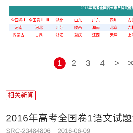
2016年高考全国各省市各科试题
全国卷Ⅰ
全国卷Ⅱ
Ⅲ
湖北
山东
广东
四川
安
河南
河北
江苏
陕西
湖南
北京
吉
内蒙古
甘肃
浙江
重庆
江西
天津
上
1
2
3
4
>
>
站
长
相关新闻
统
计
2016年高考全国卷1语文试
SRC-23484806
2016-06-09