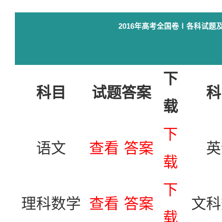
2016年高考全国卷Ⅰ各科试题
下
科目
试题答案
科
载
下
语文
查看
答案
英
载
下
理科数学
查看
答案
文科
载