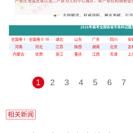
2016年高考全国各省市各科试题
全国卷Ⅰ
全国卷Ⅱ
Ⅲ
湖北
山东
广东
四川
安
河南
河北
江苏
陕西
湖南
北京
吉
内蒙古
甘肃
浙江
重庆
江西
天津
上
1
2
3
4
5
6
7
站
长
相关新闻
统
计