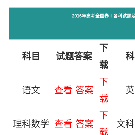
2016年高考全国卷Ⅰ各科试题
下
科目
试题答案
科
载
下
语文
查看
答案
英
载
下
理科数学
查看
答案
文科
载