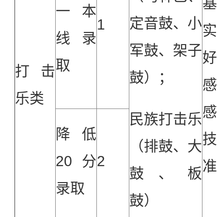
一本
定音鼓、小
1
线录
军鼓、架子
取
打击
鼓）；
乐类
民族打击乐
降低
（排鼓、大
20
分
2
准
鼓、板
录取
鼓）