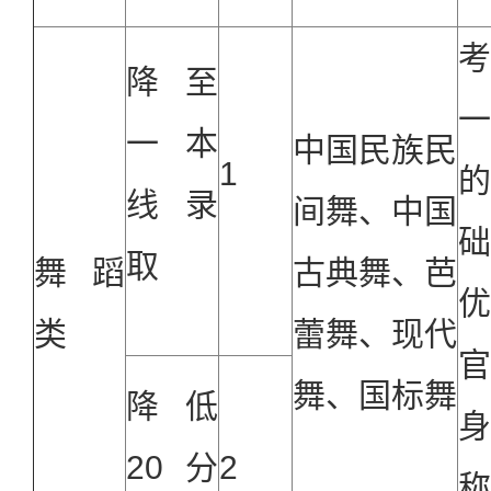
降至
一本
中国民族民
1
线录
间舞、中国
取
舞蹈
古典舞、芭
类
蕾舞、现代
舞、国标舞
降低
20
分
2