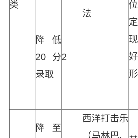
类
法
降低
20
分
2
形
录取
西洋打击乐
降至
（马林巴、