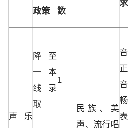
求
政策
数
降至
一本
1
线录
取
民族、美
声乐
声、流行唱