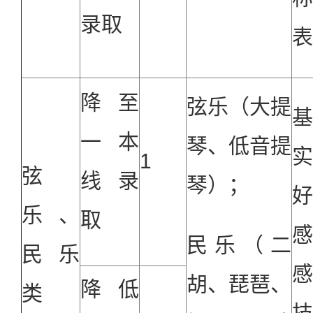
录取
表
降至
弦乐（大提
一本
琴、低音提
1
弦
线录
琴）；
乐、
取
民乐（二
民乐
胡、琵琶、
降低
类