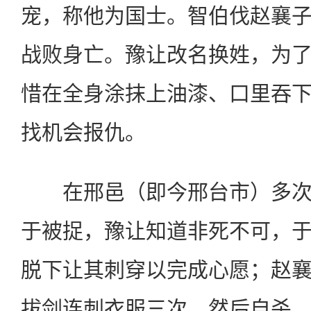
宠，称他为国士。智伯伐赵襄
战败身亡。豫让改名换姓，为
惜在全身涂抹上油漆、口里吞
找机会报仇。
在邢邑（即今邢台市）多次
于被捉，豫让知道非死不可，
脱下让其刺穿以完成心愿；赵
拔剑连刺衣服三次，然后自杀