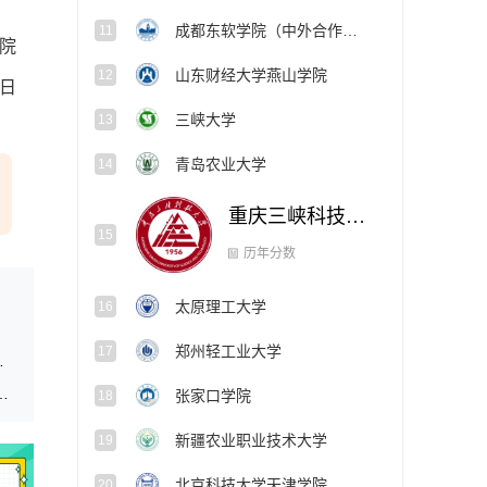
成都东软学院（中外合作办学项目）
11
院
山东财经大学燕山学院
12
3日
三峡大学
13
青岛农业大学
14
重庆三峡科技大学
15
太原理工大学
16
历年分数
郑州轻工业大学
17
作将于7月10日开始
学本研衔接师范生公费教育分专业履约任教范围分配表
张家口学院
18
新疆农业职业技术大学
19
北京科技大学天津学院
20