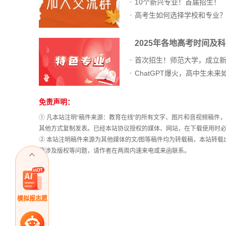
10个新兴专业！首届招生！
高考生如何选择学校和专业
2025年各地高考时间及
首次招生！师范大学，成立
免责声明：
站
长
① 凡本站注明“稿件来源：教育在线”的所有文字、图片和音视频稿
统
其他方式复制发表。已经本站协议授权的媒体、网站，在下载使用时必
计
② 本站注明稿件来源为其他媒体的文/图等稿件均为转载稿，本站转
稿涉及版权等问题，请作者在两周内速来电或来函联系。
模拟报志愿