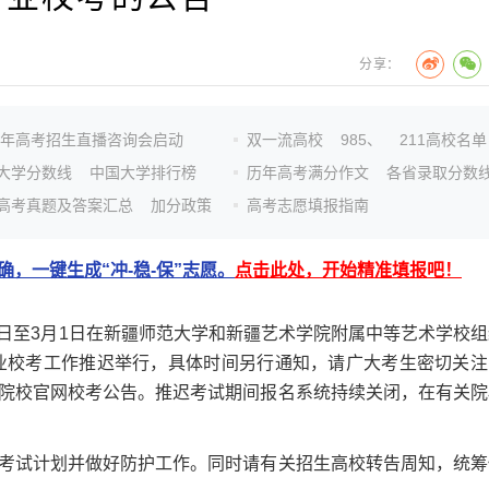
分享：
26年高考招生直播咨询会启动
双一流高校
985、
211高校名单
大学分数线
中国大学排行榜
历年高考满分作文
各省录取分数
高考真题及答案汇总
加分政策
高考志愿填报指南
，一键生成“冲-稳-保”志愿。
点击此处，开始精准填报吧！
日至3月1日在新疆师范大学和新疆艺术学院附属中等艺术学校组
专业校考工作推迟举行，具体时间另行通知，请广大考生密切关注
院校官网校考公告。推迟考试期间报名系统持续关闭，在有关院
试计划并做好防护工作。同时请有关招生高校转告周知，统筹