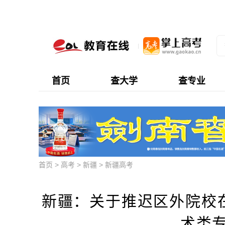
首页
查大学
查专业
首页
>
高考
>
新疆
>
新疆高考
新疆：关于推迟区外院校在
术类