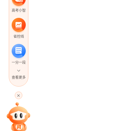
高考小智
省控线
一分一段
查看更多
高考直播
专家指导课