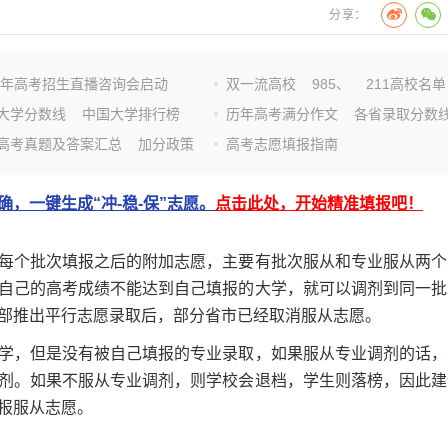
分享：
26年高考招生直播咨询会启动
双一流高校
985、
211高校名单
大学分数线
中国大学排行榜
历年高考满分作文
各省录取分数
高考真题及答案汇总
加分政策
高考志愿填报指南
，一键生成“冲-稳-保”志愿。
点击此处，开始精准填报吧！
个批次填报之后的附加志愿，主要有批次服从和专业服从两个
自己的高考成绩不能达到自己填报的大学，就可以调剂到同一批
部推出平行志愿录取后，部分省市已经取消服从志愿。
，但是没有被自己填报的专业录取，如果服从专业调剂的话，
剂。如果不服从专业调剂，则学校会退档，学生则落榜，因此建
报服从志愿。