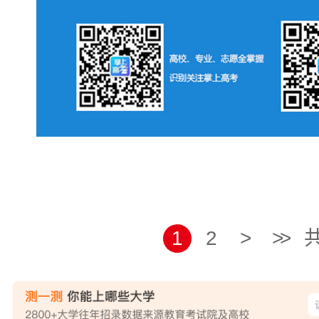
1
2
>
>>
共