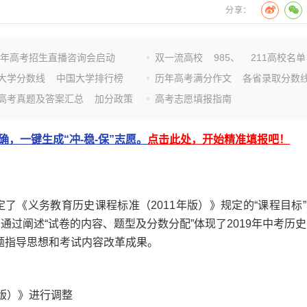
分享：
26年高考招生直播咨询会启动
双一流高校
985、
211高校名单
大学分数线
中国大学排行榜
历年高考满分作文
各省录取分数
高考真题及答案汇总
加分政策
高考志愿填报指南
，一键生成“冲-稳-保”志愿。
点击此处，开始精准填报吧！
《义务教育历史课程标准（2011年版）》规定的“课程目标”
，通过阐述“试卷的内容、题型及分数分配”体现了2019年中考历
题指导思想和考试内容改革成果。
版）》进行调整