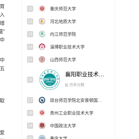
育
重庆师范大学
11
列入
河北地质大学
12
增
盛”
内江师范学院
13
；中
淄博职业技术大学
14
山西师范大学
15
中
和五
襄阳职业技术大学
16
琼台师范学院北安普顿国际学院
17
历年分数
取
贵州工业职业技术大学
18
中国政法大学
19
爱
重庆大学
20