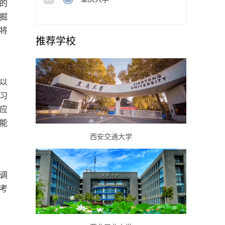
的
掘
将
推荐学校
以
习
应
能
西安交通大学
调
考