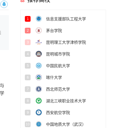
推荐高校
信息支援部队工程大学
1
茅台学院
2
线
昆明理工大学津桥学院
3
昆明城市学院
4
中国民航大学
5
喀什大学
6
与
西北师范大学
7
史学
湖北三峡职业技术大学
8
西安航空学院
9
中国地质大学（武汉）
10