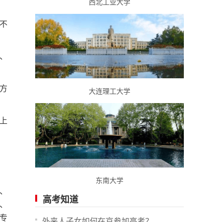
西北工业大学
不
、
方
大连理工大学
上
。
东南大学
、
高考知道
、
专
外来人子女如何在京参加高考？