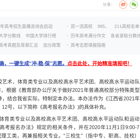
分享：
26年高考招生直播咨询会启动
双一流高校
985、
211高校名单
大学分数线
中国大学排行榜
历年高考满分作文
各省录取分数
高考真题及答案汇总
加分政策
高考志愿填报指南
，一键生成“冲-稳-保”志愿。
点击此处，开始精准填报吧！
校艺术、体育类专业以及高校高水平艺术团、高校高水平运动队
，根据《教育部办公厅关于做好2021年普通高校部分特殊类型
精神，结合我省实际，特制定本办法。本办法作为《江西省2021
〕12号，以下简称《高考报名办法》)的具体补充。
体育类专业以及高校高水平艺术团、高校高水平运动队和运动
报名办法》规定的相关条件，并在2020年11月1日9:00-
文史或理工类，再兼报相关专业。“三校生”（指中专、职高、技校