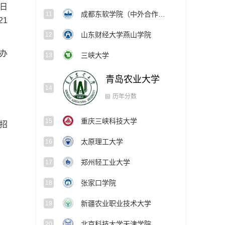
日
成都东软学院（中外合作办学项目）
11
21
山东财经大学燕山学院
12
名办
三峡大学
13
青岛农业大学
14
重庆三峡科技大学
15
历年分数
）招
太原理工大学
16
郑州轻工业大学
17
张家口学院
18
新疆农业职业技术大学
19
北京科技大学天津学院
20