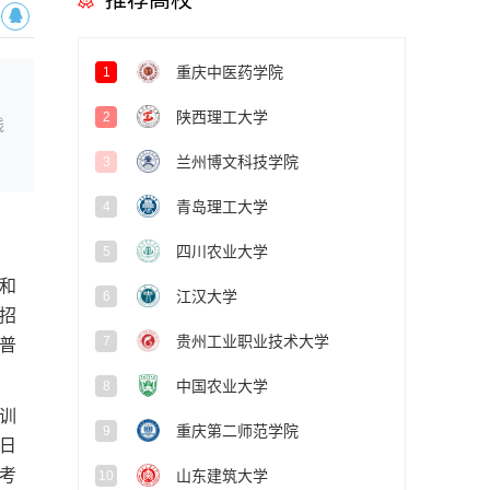
推荐高校
重庆中医药学院
1
陕西理工大学
2
线
兰州博文科技学院
3
青岛理工大学
4
四川农业大学
5
和
江汉大学
6
招
贵州工业职业技术大学
7
年普
中国农业大学
8
训
重庆第二师范学院
9
7日
）考
山东建筑大学
10