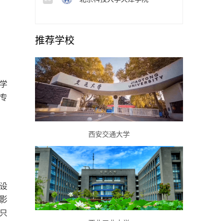
推荐学校
学
专
西安交通大学
设
影
只