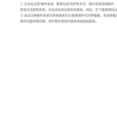
长
① 凡本站注明“稿件来源：教育在线”的所有文字、图片和音视频稿
统
其他方式复制发表。已经本站协议授权的媒体、网站，在下载使用时必
计
② 本站注明稿件来源为其他媒体的文/图等稿件均为转载稿，本站转
稿涉及版权等问题，请作者在两周内速来电或来函联系。