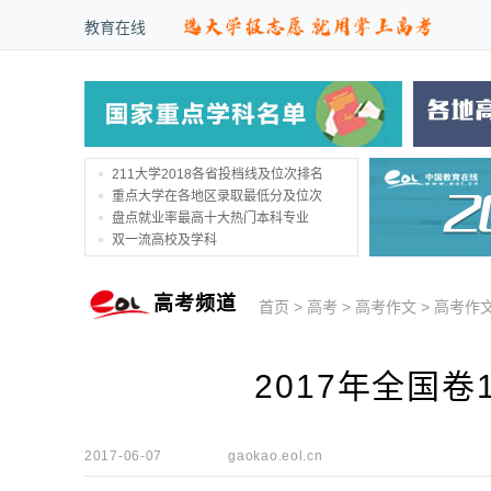
教育在线
211大学2018各省投档线及位次排名
重点大学在各地区录取最低分及位次
盘点就业率最高十大热门本科专业
双一流高校及学科
高考频道
首页
>
高考
>
高考作文
>
高考作
2017年全国
2017-06-07
gaokao.eol.cn