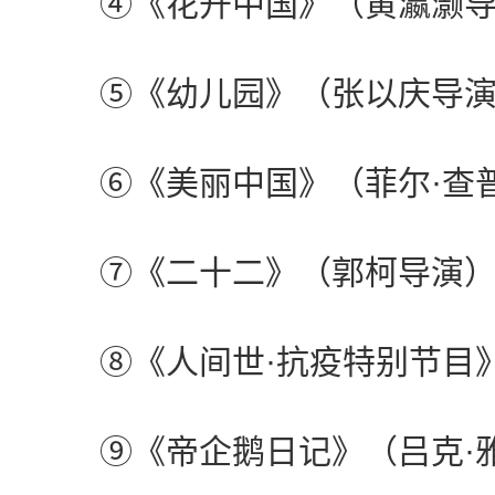
④《花开中国》（黄瀛灏导
⑤《幼儿园》（张以庆导演
⑥《美丽中国》（菲尔·查
⑦《二十二》（郭柯导演
⑧《人间世·抗疫特别节目》
⑨《帝企鹅日记》（吕克·