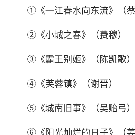
①《一江春水向东流》（蔡
②《小城之春》（费穆）
③《霸王别姬》（陈凯歌
④《芙蓉镇》（谢晋）
⑤《城南旧事》（吴贻弓
⑥《阳光灿烂的日子》（姜