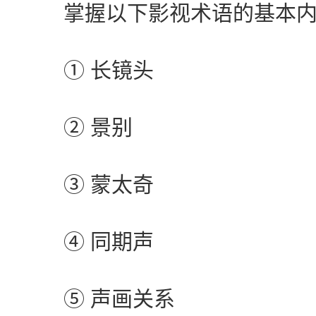
掌握以下影视术语的基本内
① 长镜头
② 景别
③ 蒙太奇
④ 同期声
⑤ 声画关系