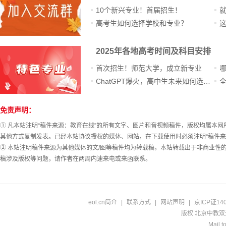
10个新兴专业！首届招生！
高考生如何选择学校和专业？
这
2025年各地高考时间及科目安排
首次招生！师范大学，成立新专业
ChatGPT爆火，高中生未来如何选专业？
免责声明：
站
长
① 凡本站注明“稿件来源：教育在线”的所有文字、图片和音视频稿件，版权均属本
统
其他方式复制发表。已经本站协议授权的媒体、网站，在下载使用时必须注明“稿件来
计
② 本站注明稿件来源为其他媒体的文/图等稿件均为转载稿，本站转载出于非商业性
稿涉及版权等问题，请作者在两周内速来电或来函联系。
eol.cn简介
|
联系方式
|
网站声明
|
京ICP证14
版权 北京中教双元
Mail to