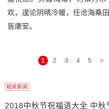
欢，遑论阴晴冷暖，任沧海桑
皆康安。
1
2
3
4
5
>
相关新闻
2018中秋节祝福语大全 中秋