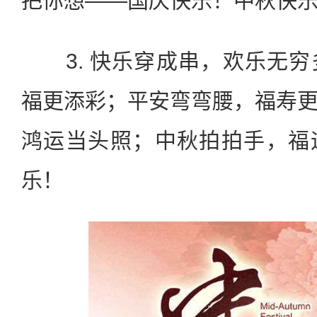
把你想——国庆快乐！中秋快
3. 快乐穿成串，欢乐无穷
福更添彩；平安弯弯腰，福寿
鸿运当头照；中秋拍拍手，福
乐！